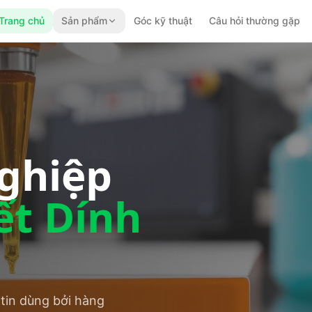
Trang chủ
Sản phẩm
Góc kỹ thuật
Câu hỏi thường gặp
ghiệp
ết Dính
 tin dùng bởi hàng