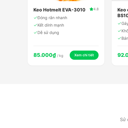
Keo Hotmelt EVA-3010
4.8
Keo 
BS1
Đóng rắn nhanh
Gá
Kết dính mạnh
Khô
Dễ sử dụng
Bám
85.000
₫
92.
Xem chi tiết
/
kg
Sử 