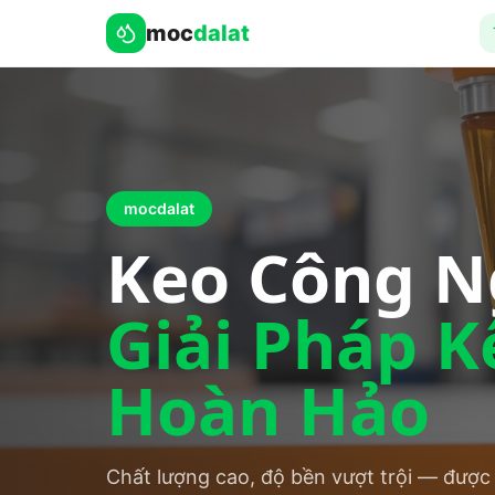
moc
dalat
​mocdalat
Keo Công N
Giải Pháp K
Hoàn Hảo
Chất lượng cao, độ bền vượt trội — được