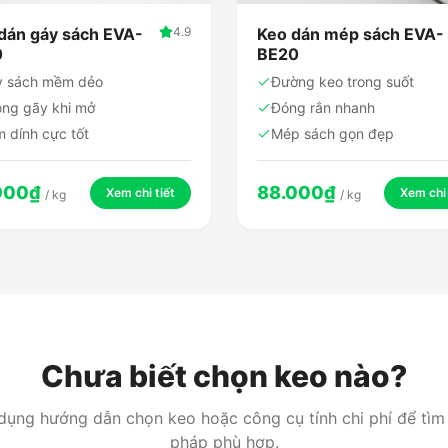
dán gáy sách EVA-
4.9
Keo dán mép sách EVA-
0
BE20
y sách mềm dẻo
Đường keo trong suốt
ng gãy khi mở
Đóng rắn nhanh
 dính cực tốt
Mép sách gọn đẹp
000
₫
88.000
₫
Xem chi tiết
Xem chi 
/
kg
/
kg
Chưa biết chọn keo nào?
dụng hướng dẫn chọn keo hoặc công cụ tính chi phí để tìm 
pháp phù hợp.