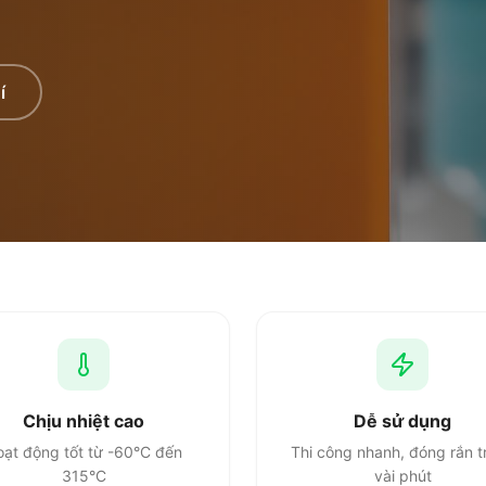
í
Chịu nhiệt cao
Dễ sử dụng
ạt động tốt từ -60°C đến
Thi công nhanh, đóng rắn t
315°C
vài phút