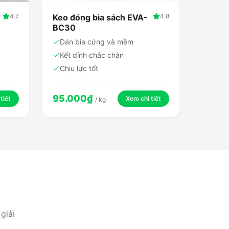
4.7
Keo đóng bìa sách EVA-
4.8
BC30
Dán bìa cứng và mềm
Kết dính chắc chắn
Chịu lực tốt
95.000
₫
tiết
Xem chi tiết
/
kg
giải